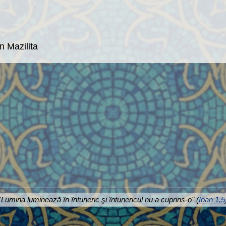
n Mazilita
"
Lumina luminează în întuneric şi întunericul nu a cuprins-o" (
Ioan 1,5