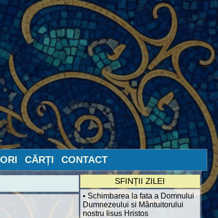
ORI
CĂRȚI
CONTACT
SFINȚII ZILEI
• Schimbarea la fata a Domnului
Dumnezeului si Mântuitorului
nostru Iisus Hristos