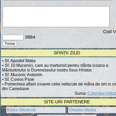
Cod Va
3884
SFINȚII ZILEI
• Sf. Apostol Matia
• Sf. 10 Mucenici, care au marturisit pentru sfânta icoana a
Mântuitorului si Dumnezeului nostru Iisus Hristos
• Sf. Mucenic Antonim
• Sf. Cuvios Psoe
• Pomenirea aflarii icoanei celei nefacute de mâna de om si cin
din Camoliane
Sursa:
Calendar-Ortod
SITE-URI PARTENERE
Biblia Ortodoxă
Ortodox Media