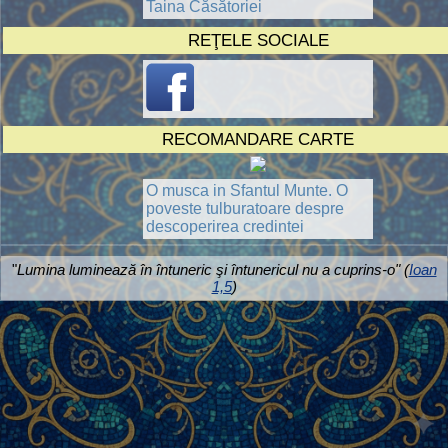
Taina Căsătoriei
REŢELE SOCIALE
RECOMANDARE CARTE
O musca in Sfantul Munte. O
poveste tulburatoare despre
descoperirea credintei
"
Lumina luminează în întuneric şi întunericul nu a cuprins-o" (
Ioan
1,5
)