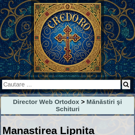
Director Web Ortodox
>
Mănăstiri şi
Schituri
Manastirea Lipnita