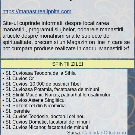
https://manastirealipnita.com
Site-ul cuprinde informatii despre localizarea
manastirii, programul slujbelor, odoarele manastirii,
articole despre monahism si alte subiecte de
spiritualitate, precum si un Magazin on line in care se
pot cumpara produse realizate in cadrul Manastirii Sf
SFINȚII ZILEI
• Sf. Cuvioasa Teodora de la Sihla
• Sf. Cuvios Or
• Sf. Cuviosi 10.000 de pustnici Tibei
• Sf. Cuvioasa Potamia, facatoarea de minuni
• Sf. Sfintit Mucenic Narcis, patriarhul Ierusalimului
• Sf. Cuvios Asterie Singliticul
• Sf. Sozont cel din Nicomidia
• Sf. Iperehie
• Sf. Cuvios Teodosie, doctorul cel nou
• Sf. Cuvios Dometie, facatorul de minuni
• Sf. Cuvios Nicanor, facatorul de minuni
Sursa:
Calendar-Ortodox.ro