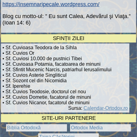
https://insemnaripecale.wordpress.com/
Blog cu motto-ul: ” Eu sunt Calea, Adevărul şi Viaţa.”
(Ioan 14: 6)
SFINȚII ZILEI
• Sf. Cuvioasa Teodora de la Sihla
• Sf. Cuvios Or
• Sf. Cuviosi 10.000 de pustnici Tibei
• Sf. Cuvioasa Potamia, facatoarea de minuni
• Sf. Sfintit Mucenic Narcis, patriarhul Ierusalimului
• Sf. Cuvios Asterie Singliticul
• Sf. Sozont cel din Nicomidia
• Sf. Iperehie
• Sf. Cuvios Teodosie, doctorul cel nou
• Sf. Cuvios Dometie, facatorul de minuni
• Sf. Cuvios Nicanor, facatorul de minuni
Sursa:
Calendar-Ortodox.ro
SITE-URI PARTENERE
Biblia Ortodoxă
Ortodox Media
Taina Căsătoriei