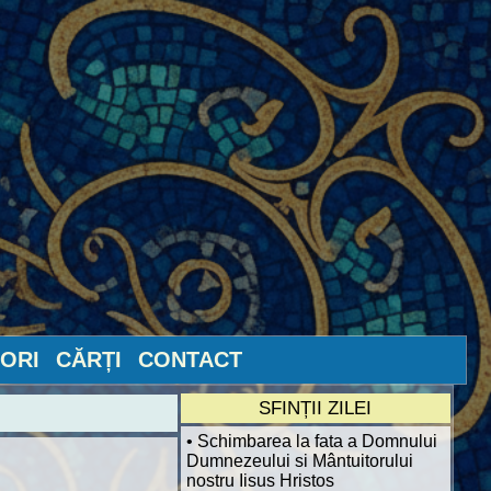
ORI
CĂRȚI
CONTACT
SFINȚII ZILEI
• Schimbarea la fata a Domnului
Dumnezeului si Mântuitorului
nostru Iisus Hristos