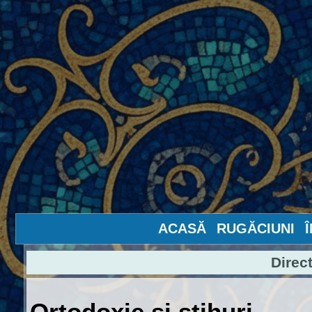
ACASĂ
RUGĂCIUNI
Direc
Ortodoxie şi stihuri