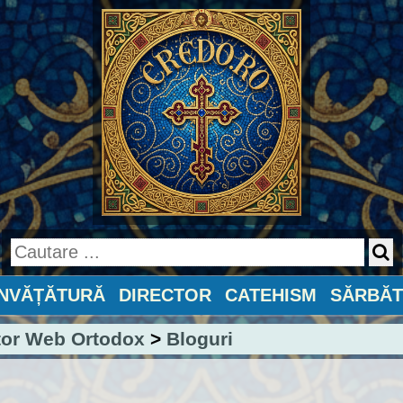
ÎNVĂȚĂTURĂ
DIRECTOR
CATEHISM
SĂRBĂT
tor Web Ortodox
>
Bloguri