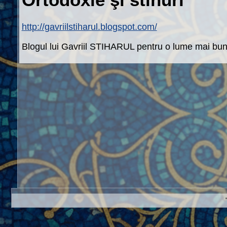
http://gavriilstiharul.blogspot.com/
Blogul lui Gavriil STIHARUL pentru o lume mai bun