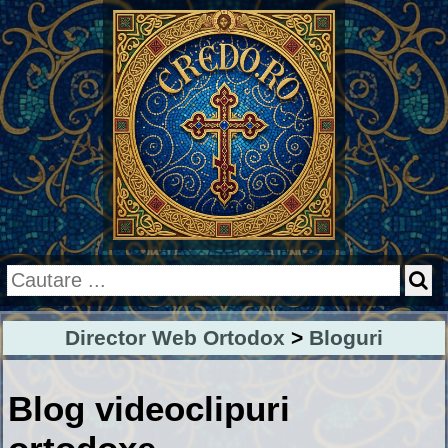
Director Web Ortodox
>
Bloguri
Blog videoclipuri