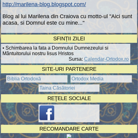
http://marilena-blog.blogspot.com/
Blog al lui Marilena din Craiova cu motto-ul "Aici sunt
acasa, si Domnul este cu mine..."
SFINȚII ZILEI
• Schimbarea la fata a Domnului Dumnezeului si
Mântuitorului nostru Iisus Hristos
Sursa:
Calendar-Ortodox.ro
SITE-URI PARTENERE
Biblia Ortodoxă
Ortodox Media
Taina Căsătoriei
REŢELE SOCIALE
RECOMANDARE CARTE