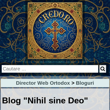
Director Web Ortodox
>
Bloguri
Blog "Nihil sine Deo"