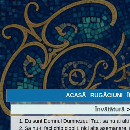
ACASĂ
RUGĂCIUNI
Învățătură
>
1.
Eu sunt Domnul Dumnezeul Tau; sa nu ai alti
2.
Sa nu-ti faci chip cioplit, nici alta asemanare, n