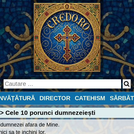
ÎNVĂȚĂTURĂ
DIRECTOR
CATEHISM
SĂRBĂT
> Cele 10 porunci dumnezeiești
 dumnezei afara de Mine.
ici sa te inchini lor.