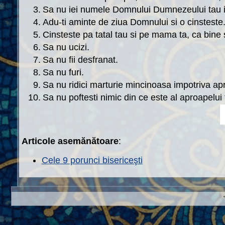
3.
Sa nu iei numele Domnului Dumnezeului tau i
4.
Adu-ti aminte de ziua Domnului si o cinsteste
5.
Cinsteste pa tatal tau si pe mama ta, ca bine sa
6.
Sa nu ucizi.
7.
Sa nu fii desfranat.
8.
Sa nu furi.
9.
Sa nu ridici marturie mincinoasa impotriva apr
10.
Sa nu poftesti nimic din ce este al aproapelui 
Articole asemănătoare
:
Cele 9 porunci bisericeşti