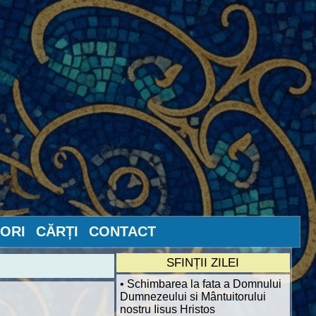
ORI
CĂRȚI
CONTACT
SFINȚII ZILEI
• Schimbarea la fata a Domnului
Dumnezeului si Mântuitorului
nostru Iisus Hristos