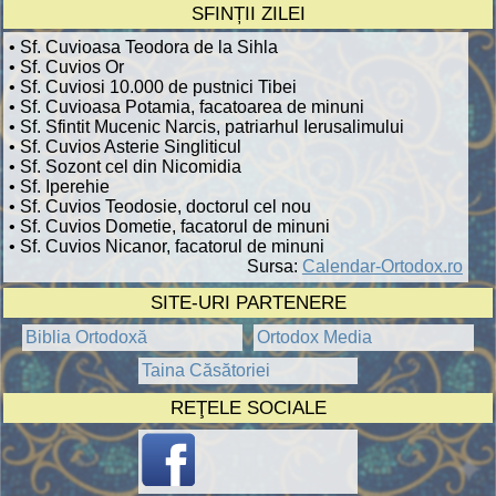
SFINȚII ZILEI
• Sf. Cuvioasa Teodora de la Sihla
• Sf. Cuvios Or
• Sf. Cuviosi 10.000 de pustnici Tibei
• Sf. Cuvioasa Potamia, facatoarea de minuni
• Sf. Sfintit Mucenic Narcis, patriarhul Ierusalimului
• Sf. Cuvios Asterie Singliticul
• Sf. Sozont cel din Nicomidia
• Sf. Iperehie
• Sf. Cuvios Teodosie, doctorul cel nou
• Sf. Cuvios Dometie, facatorul de minuni
• Sf. Cuvios Nicanor, facatorul de minuni
Sursa:
Calendar-Ortodox.ro
SITE-URI PARTENERE
Biblia Ortodoxă
Ortodox Media
Taina Căsătoriei
REŢELE SOCIALE