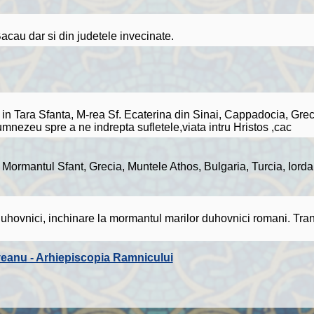
acau dar si din judetele invecinate.
in Tara Sfanta, M-rea Sf. Ecaterina din Sinai, Cappadocia, Grec
Dumnezeu spre a ne indrepta sufletele,viata intru Hristos ,cac
 Mormantul Sfant, Grecia, Muntele Athos, Bulgaria, Turcia, Iordan
 duhovnici, inchinare la mormantul marilor duhovnici romani. Tra
veanu - Arhiepiscopia Ramnicului