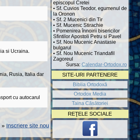
episcopul Cretei
• Sf. Cuvios Teodor, egumenul de
la Oronon
• Sf. 2 Mucenici din Tir
• Sf. Mucenic Stirachie
• Pomenirea înnoirii bisericilor
Sfintilor Apostoli Petru si Pavel
• Sf. Nou Mucenic Anastasie
bulgarul
ia si Ucraina.
• Sf. Nou Mucenic Triandafil
Zagoreul
Sursa:
Calendar-Ortodox.ro
ia, Rusia, Italia dar
SITE-URI PARTENERE
Biblia Ortodoxă
Ortodox Media
nsport cu autocarul
Taina Căsătoriei
REŢELE SOCIALE
»
Inscriere site nou