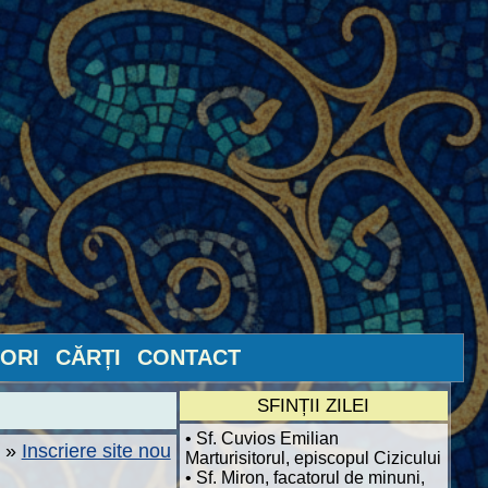
ORI
CĂRȚI
CONTACT
SFINȚII ZILEI
• Sf. Cuvios Emilian
»
Inscriere site nou
Marturisitorul, episcopul Cizicului
• Sf. Miron, facatorul de minuni,