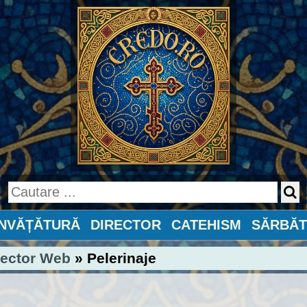
ÎNVĂȚĂTURĂ
DIRECTOR
CATEHISM
SĂRBĂT
rector Web
» Pelerinaje