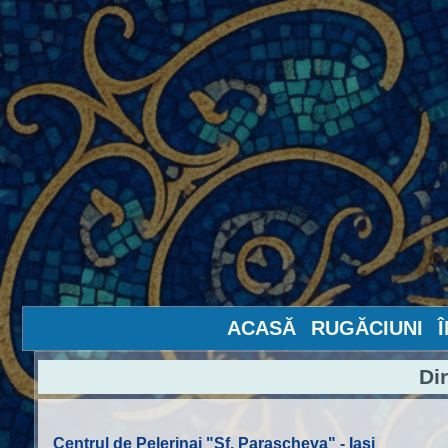
ACASĂ
RUGĂCIUNI
Di
Centrul de Pelerinaj "Sf. Parascheva" - Iasi