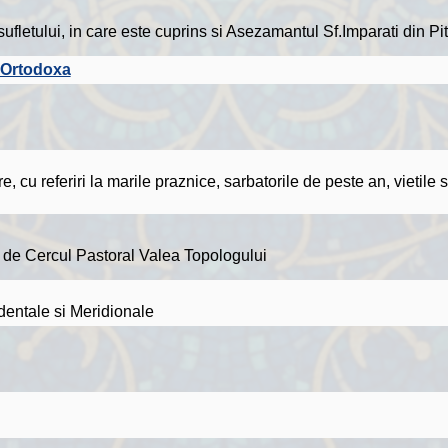
fletului, in care este cuprins si Asezamantul Sf.Imparati din Pit
 Ortodoxa
u referiri la marile praznice, sarbatorile de peste an, vietile sf
t de Cercul Pastoral Valea Topologului
entale si Meridionale