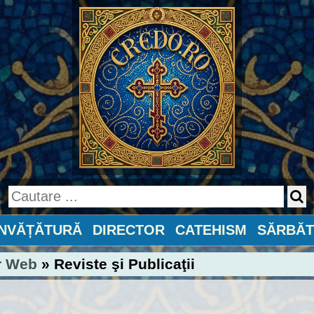
ÎNVĂȚĂTURĂ
DIRECTOR
CATEHISM
SĂRBĂT
r Web
» Reviste şi Publicaţii