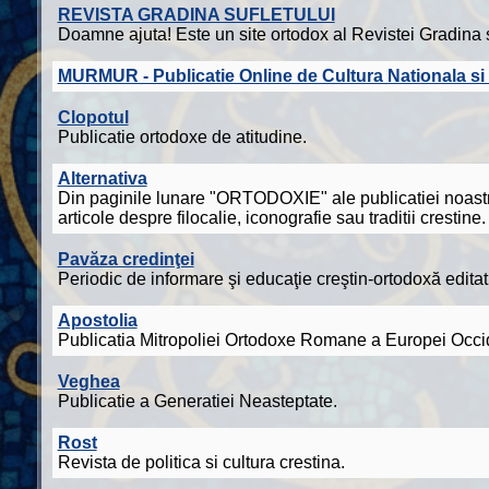
REVISTA GRADINA SUFLETULUI
Doamne ajuta! Este un site ortodox al Revistei Gradina su
MURMUR - Publicatie Online de Cultura Nationala si
Clopotul
Publicatie ortodoxe de atitudine.
Alternativa
Din paginile lunare "ORTODOXIE" ale publicatiei noastre, c
articole despre filocalie, iconografie sau traditii crestine.
Pavăza credinţei
Periodic de informare şi educaţie creştin-ortodoxă edita
Apostolia
Publicatia Mitropoliei Ortodoxe Romane a Europei Occid
Veghea
Publicatie a Generatiei Neasteptate.
Rost
Revista de politica si cultura crestina.