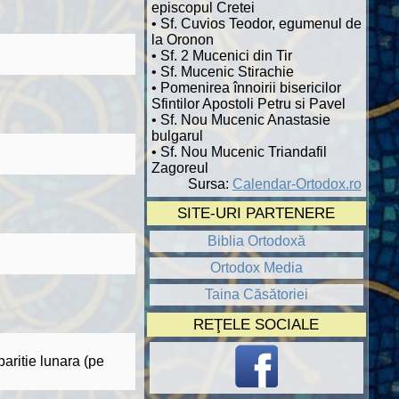
episcopul Cretei
• Sf. Cuvios Teodor, egumenul de
la Oronon
• Sf. 2 Mucenici din Tir
• Sf. Mucenic Stirachie
• Pomenirea înnoirii bisericilor
Sfintilor Apostoli Petru si Pavel
• Sf. Nou Mucenic Anastasie
bulgarul
• Sf. Nou Mucenic Triandafil
Zagoreul
Sursa:
Calendar-Ortodox.ro
SITE-URI PARTENERE
Biblia Ortodoxă
Ortodox Media
Taina Căsătoriei
REŢELE SOCIALE
paritie lunara (pe