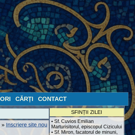
ORI
CĂRȚI
CONTACT
SFINȚII ZILEI
• Sf. Cuvios Emilian
»
Inscriere site nou
Marturisitorul, episcopul Cizicului
• Sf. Miron, facatorul de minuni,