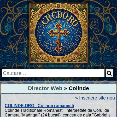
Director Web
» Colinde
»
Inscriere site nou
COLINDE.ORG - Colinde romanesti
Colinde Traditionale Romanesti, interpretate de Corul de
Camera "Madrigal" (24 bucati), concert de gala "Gabriel si