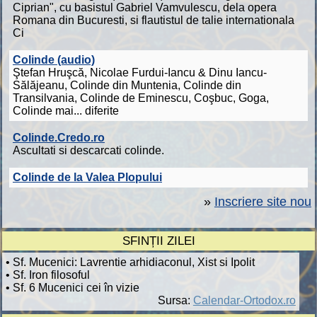
Ciprian", cu basistul Gabriel Vamvulescu, dela opera
Romana din Bucuresti, si flautistul de talie internationala
Ci
Colinde (audio)
Ştefan Hruşcă, Nicolae Furdui-Iancu & Dinu Iancu-
Sălăjeanu, Colinde din Muntenia, Colinde din
Transilvania, Colinde de Eminescu, Coşbuc, Goga,
Colinde mai... diferite
Colinde.Credo.ro
Ascultati si descarcati colinde.
Colinde de la Valea Plopului
»
Inscriere site nou
SFINȚII ZILEI
• Sf. Mucenici: Lavrentie arhidiaconul, Xist si Ipolit
• Sf. Iron filosoful
• Sf. 6 Mucenici cei în vizie
Sursa:
Calendar-Ortodox.ro