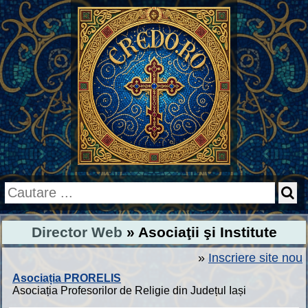
Director Web
» Asociaţii şi Institute
»
Inscriere site nou
Asociația PRORELIS
Asociația Profesorilor de Religie din Județul Iași