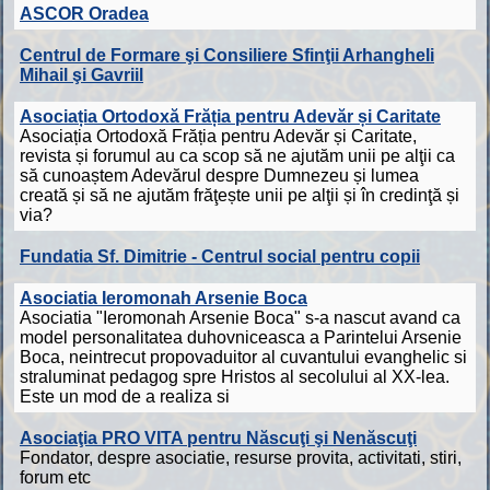
ASCOR Oradea
Centrul de Formare şi Consiliere Sfinţii Arhangheli
Mihail şi Gavriil
Asociația Ortodoxă Frăția pentru Adevăr și Caritate
Asociația Ortodoxă Frăția pentru Adevăr și Caritate,
revista și forumul au ca scop să ne ajutăm unii pe alţii ca
să cunoaștem Adevărul despre Dumnezeu și lumea
creată și să ne ajutăm frăţește unii pe alţii și în credinţă și
via?
Fundatia Sf. Dimitrie - Centrul social pentru copii
Asociatia Ieromonah Arsenie Boca
Asociatia "Ieromonah Arsenie Boca" s-a nascut avand ca
model personalitatea duhovniceasca a Parintelui Arsenie
Boca, neintrecut propovaduitor al cuvantului evanghelic si
straluminat pedagog spre Hristos al secolului al XX-lea.
Este un mod de a realiza si
Asociaţia PRO VITA pentru Născuţi şi Nenăscuţi
Fondator, despre asociatie, resurse provita, activitati, stiri,
forum etc