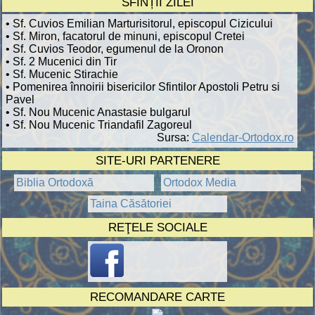
SFINȚII ZILEI
• Sf. Cuvios Emilian Marturisitorul, episcopul Cizicului
• Sf. Miron, facatorul de minuni, episcopul Cretei
• Sf. Cuvios Teodor, egumenul de la Oronon
• Sf. 2 Mucenici din Tir
• Sf. Mucenic Stirachie
• Pomenirea înnoirii bisericilor Sfintilor Apostoli Petru si
Pavel
• Sf. Nou Mucenic Anastasie bulgarul
• Sf. Nou Mucenic Triandafil Zagoreul
Sursa:
Calendar-Ortodox.ro
SITE-URI PARTENERE
Biblia Ortodoxă
Ortodox Media
Taina Căsătoriei
REŢELE SOCIALE
RECOMANDARE CARTE