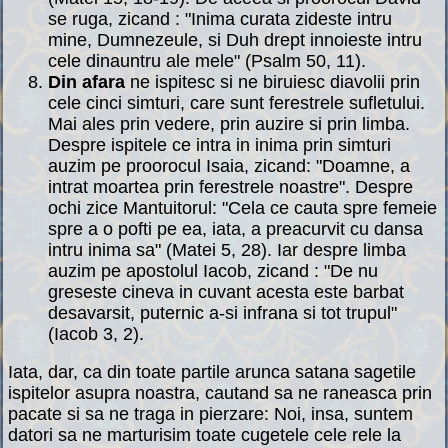
se ruga, zicand : "Inima curata zideste intru
mine, Dumnezeule, si Duh drept innoieste intru
cele dinauntru ale mele" (Psalm 50, 11).
Din afara
ne ispitesc si ne biruiesc diavolii prin
cele cinci simturi, care sunt ferestrele sufletului.
Mai ales prin vedere, prin auzire si prin limba.
Despre ispitele ce intra in inima prin simturi
auzim pe proorocul Isaia, zicand: "Doamne, a
intrat moartea prin ferestrele noastre". Despre
ochi zice Mantuitorul: "Cela ce cauta spre femeie
spre a o pofti pe ea, iata, a preacurvit cu dansa
intru inima sa" (Matei 5, 28). Iar despre limba
auzim pe apostolul Iacob, zicand : "De nu
greseste cineva in cuvant acesta este barbat
desavarsit, puternic a-si infrana si tot trupul"
(Iacob 3, 2).
Iata, dar, ca din toate partile arunca satana sagetile
ispitelor asupra noastra, cautand sa ne raneasca prin
pacate si sa ne traga in pierzare: Noi, insa, suntem
datori sa ne marturisim toate cugetele cele rele la