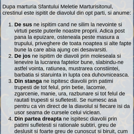
Dupa marturia Sfantului Meletie Marturisitonul,
crestinul este ispitit de diavolul din opt parti, si anume:
De sus
ne ispitim cand ne silim la nevointe si
virtuti peste puterile noastre proprii. Adica post
pana la epuizare, osteneala peste masura a
trupului, priveghere de toata noaptea si alte fapte
bune la care abia ajung cei desavarsiti.
De jos
ne ispitim de diavoli prin moleseala si
lenevire la lucrarea faptelor bune, slabindu-ne
astfel vointa, ratiunea, mustrarea constiintei,
barbatia si staruinta in lupta cea duhovniceasca.
Din stanga
ne ispitesc diavolii prin patimi
trupesti de tot felul, prin betie, lacomie,
zgarcenie, manie, ura, razbunare si tot felul de
rautati trupesti si sufletesti. Se numesc asa
pentru ca vin direct de la diavolul si fiecare isi da
usor seama de cursele celui viclean.
Din partea dreapta
ne ispitesc diavolii prin
patimi sufletesti si rationale subtiri, greu de
deslusit si foarte greu de cunoscut si biruit, cum