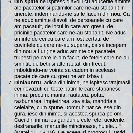
Din spate
ne ispitesc diavolii cu aducerile aminte
ale pacatelor si patimilor care ne-au stapanit in
tinerete, indemnandu-ne sa le facem din nou. Ca
ne aduc aminte diavolii de persoanele cu care
am pacatuit, de locul in care am gresit, de
pricinile pacatelor care ne-au stapanit. Ne aduc
aminte de cei cu care am fost certati, de
cuvintele cu care ne-au suparat, ca sa incepem
din nou a-i uri; ne aduc aminte de pacatele
trupesti pe care le-am facut, de fetele care ne-au
smintit, de betii si alte rautati din trecut,
imboldindu-ne vointa sa cadem in aceleasi
pacate de care cu greu ne-am izbavit.
Dinlauntru
, adica din inima, ne ispitesc vrajmasii
cei nevazuti cu toate patimile care stapanesc
inima, precum: mania, rautatea, pofta,
razbunarea, impietrirea, zavistia, mandria si
celelalte, cum spune Domnul: "Iar ce iese din
gura, iese din inima, si acestea spurca pe om.
Caci din inima ies gandurile cele rele, uciderile,
desfranarile, marturiile mincinoase, hulele... "
(Matei 15, 18-19). De aceea si proorocul David