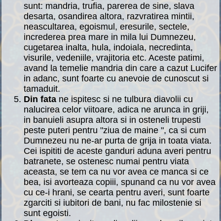
sunt: mandria, trufia, parerea de sine, slava
desarta, osandirea altora, razvratirea mintii,
neascultarea, egoismul, eresurile, sectele,
increderea prea mare in mila lui Dumnezeu,
cugetarea inalta, hula, indoiala, necredinta,
visurile, vedeniile, vrajitoria etc. Aceste patimi,
avand la temelie mandria din care a cazut Lucifer
in adanc, sunt foarte cu anevoie de cunoscut si
tamaduit.
Din fata
ne ispitesc si ne tulbura diavolii cu
nalucirea celor viitoare, adica ne arunca in griji,
in banuieli asupra altora si in osteneli trupesti
peste puteri pentru "ziua de maine ", ca si cum
Dumnezeu nu ne-ar purta de grija in toata viata.
Cei ispititi de aceste ganduri aduna averi pentru
batranete, se ostenesc numai pentru viata
aceasta, se tem ca nu vor avea ce manca si ce
bea, isi avorteaza copiii, spunand ca nu vor avea
cu ce-i hrani, se cearta pentru averi, sunt foarte
zgarciti si iubitori de bani, nu fac milostenie si
sunt egoisti.