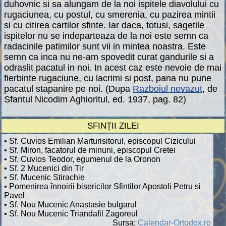
duhovnic si sa alungam de la noi ispitele diavolului cu
rugaciunea, cu postul, cu smerenia, cu pazirea mintii
si cu citirea cartilor sfinte. Iar daca, totusi, sagetile
ispitelor nu se indeparteaza de la noi este semn ca
radacinile patimilor sunt vii in mintea noastra. Este
semn ca inca nu ne-am spovedit curat gandurile si a
odraslit pacatul in noi. In acest caz este nevoie de mai
fierbinte rugaciune, cu lacrimi si post, pana nu pune
pacatul stapanire pe noi. (Dupa
Razboiul nevazut
, de
Sfantul Nicodim Aghioritul, ed. 1937, pag. 82)
SFINȚII ZILEI
• Sf. Cuvios Emilian Marturisitorul, episcopul Cizicului
• Sf. Miron, facatorul de minuni, episcopul Cretei
• Sf. Cuvios Teodor, egumenul de la Oronon
• Sf. 2 Mucenici din Tir
• Sf. Mucenic Stirachie
• Pomenirea înnoirii bisericilor Sfintilor Apostoli Petru si
Pavel
• Sf. Nou Mucenic Anastasie bulgarul
• Sf. Nou Mucenic Triandafil Zagoreul
Sursa:
Calendar-Ortodox.ro