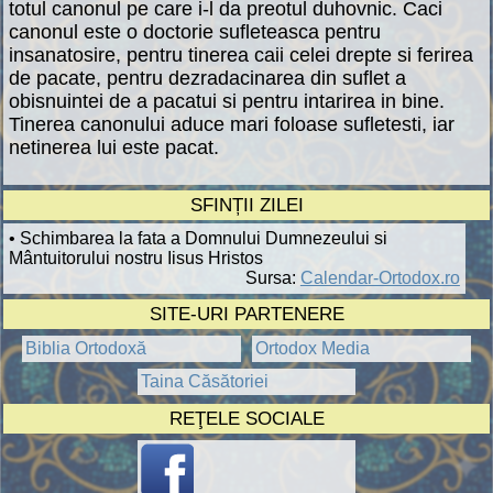
totul canonul pe care i-l da preotul duhovnic. Caci
canonul este o doctorie sufleteasca pentru
insanatosire, pentru tinerea caii celei drepte si ferirea
de pacate, pentru dezradacinarea din suflet a
obisnuintei de a pacatui si pentru intarirea in bine.
Tinerea canonului aduce mari foloase sufletesti, iar
netinerea lui este pacat.
SFINȚII ZILEI
• Schimbarea la fata a Domnului Dumnezeului si
Mântuitorului nostru Iisus Hristos
Sursa:
Calendar-Ortodox.ro
SITE-URI PARTENERE
Biblia Ortodoxă
Ortodox Media
Taina Căsătoriei
REŢELE SOCIALE