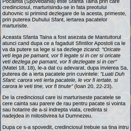
Pocainta (Spovedania) este Sfanta Taina prin care
credinciosul, marturisindu-se in fata preotului
duhovnic si primind dezlegare de la acesta, primeste,
prin puterea Duhului Sfant, iertarea pacatelor
marturisite.
Aceasta Sfanta Taina a fost asezata de Mantuitorul
atunci cand dupa ce a fagaduit Sfintilor Apostoli ca le
va da putere sa lege si sa dezlege zicand:
"Oricate
veti lega pe pamant, vor fi legate si in cer si oricate
veti dezlega pe pamant, vor fi dezlegate si in cer"
(Matei 18, 18), le-a dat cu adevarat, dupa invierea Sa,
puterea de a ierta pacatele prin cuvintele:
"Luati Duh
Sfant: carora veti ierta pacatele, le vor fi iertate, si
carora le veti tine, vor fi tinute"
(loan 20, 22-23).
De la credinciosul care isi marturiseste pacatele se
cere cainta sau parere de rau pentru pacate si vointa
sau hotarire de a-si indrepta viata, credinta si
nadejdea in milostivirea lui Dumnezeu.
Dupa ce s-a spovedit, credinciosul trebuie sa tina intru