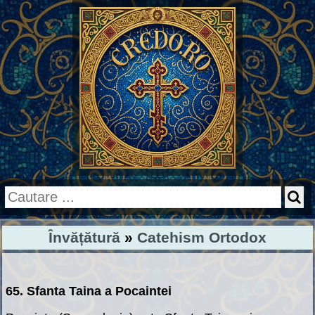
Învățătură
»
Catehism Ortodox
65. Sfanta Taina a Pocaintei