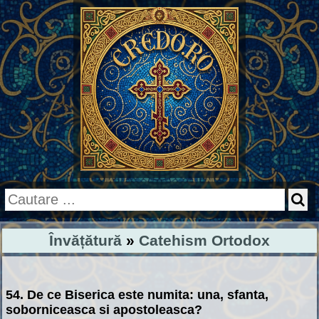
Învățătură
»
Catehism Ortodox
54. De ce Biserica este numita: una, sfanta,
soborniceasca si apostoleasca?