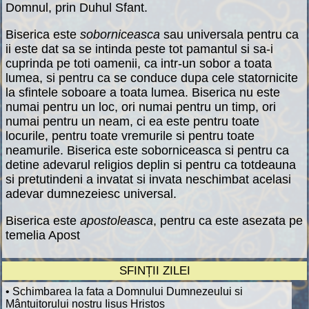
Domnul, prin Duhul Sfant.
Biserica este
soborniceasca
sau universala pentru ca
ii este dat sa se intinda peste tot pamantul si sa-i
cuprinda pe toti oamenii, ca intr-un sobor a toata
lumea, si pentru ca se conduce dupa cele statornicite
la sfintele soboare a toata lumea. Biserica nu este
numai pentru un loc, ori numai pentru un timp, ori
numai pentru un neam, ci ea este pentru toate
locurile, pentru toate vremurile si pentru toate
neamurile. Biserica este soborniceasca si pentru ca
detine adevarul religios deplin si pentru ca totdeauna
si pretutindeni a invatat si invata neschimbat acelasi
adevar dumnezeiesc universal.
Biserica este
apostoleasca
, pentru ca este asezata pe
temelia Apost
SFINȚII ZILEI
• Schimbarea la fata a Domnului Dumnezeului si
Mântuitorului nostru Iisus Hristos