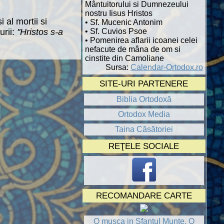
Mântuitorului si Dumnezeului
nostru Iisus Hristos
 al mortii si
• Sf. Mucenic Antonim
• Sf. Cuvios Psoe
urii:
"Hristos s-a
• Pomenirea aflarii icoanei celei
nefacute de mâna de om si
cinstite din Camoliane
Sursa:
Calendar-Ortodox.ro
SITE-URI PARTENERE
Biblia Ortodoxă
Ortodox Media
Taina Căsătoriei
REŢELE SOCIALE
RECOMANDARE CARTE
O musca in Sfantul Munte. O