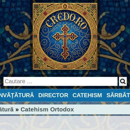
ÎNVĂȚĂTURĂ
DIRECTOR
CATEHISM
SĂRBĂT
ătură
»
Catehism Ortodox