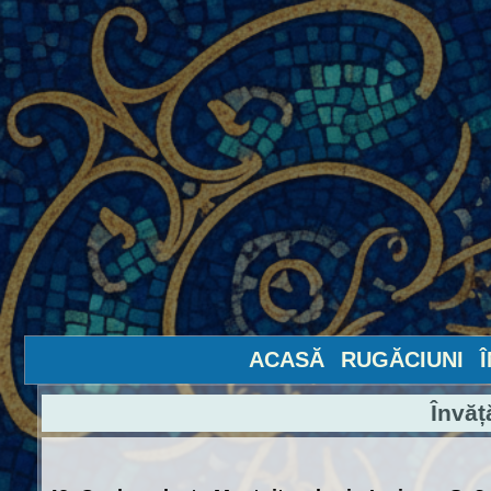
ACASĂ
RUGĂCIUNI
Învăț