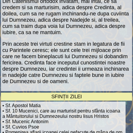
Din Catehismul ortodox invatam, mai intai, ce sa
credem si sa marturisim, adica despre Credinta, al
doilea, cum sa ne rugam inchinandu-ne dupa cuviinta
lui Dumnezeu, adica despre Nadejde si, al treilea,
cum sa traim dupa voia lui Dumnezeu, adica despre
iubire, ca sa ne mantuim.
Prin aceste trei virtuti crestine stam in legatura de fii
cu Parintele ceresc; ele sunt cele trei mijloace prin
care ne facem bineplacuti lui Dumnezeu si dobandim
fericirea. Credinta face inceputul cunostintei noastre
despre Dumnezeu, iar credintei ii urmeaza inchinarea
in nadejde catre Dumnezeu si faptele bune in iubire
de Dumnezeu si de oameni.
SFINȚII ZILEI
• Sf. Apostol Matia
• Sf. 10 Mucenici, care au marturisit pentru sfânta icoana
a Mântuitorului si Dumnezeului nostru Iisus Hristos
• Sf. Mucenic Antonim
• Sf. Cuvios Psoe
• Pomenirea aflarii icoanei celei nefacute de mâna de om