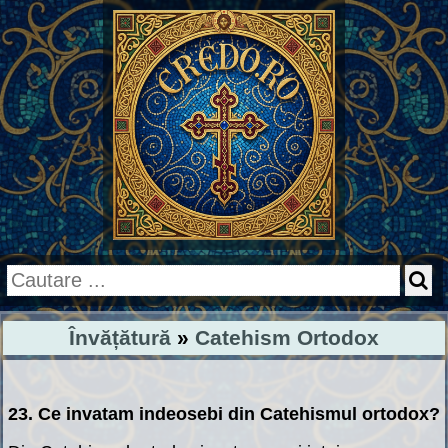
Învățătură
»
Catehism Ortodox
23. Ce invatam indeosebi din Catehismul ortodox?