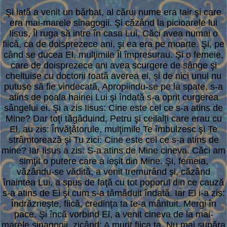
Şi iată a venit un bărbat, al cărui nume era Iair şi care
era mai-marele sinagogii. Şi căzând la picioarele lui
Iisus, Îl ruga să intre în casa Lui, Căci avea numai o
fiică, ca de doisprezece ani, şi ea era pe moarte. Şi, pe
când se ducea El, mulţimile Îl împresurau. Şi o femeie,
care de doisprezece ani avea scurgere de sânge şi
cheltuise cu doctorii toată averea ei, şi de nici unul nu
putuse să fie vindecată, Apropiindu-se pe la spate, s-a
atins de poala hainei Lui şi îndată s-a oprit curgerea
sângelui ei. Şi a zis Iisus: Cine este cel ce s-a atins de
Mine? Dar toţi tăgăduind, Petru şi ceilalţi care erau cu
El, au zis: Învăţătorule, mulţimile Te îmbulzesc şi Te
strâmtorează şi Tu zici: Cine este cel ce s-a atins de
mine? Iar Iisus a zis: S-a atins de Mine cineva. Căci am
simţit o putere care a ieşit din Mine. Şi, femeia,
văzându-se vădită, a venit tremurând şi, căzând
înaintea Lui, a spus de faţă cu tot poporul din ce cauză
s-a atins de El şi cum s-a tămăduit îndată. Iar El i-a zis:
Îndrăzneşte, fiică, credinţa ta te-a mântuit. Mergi în
pace. Şi încă vorbind El, a venit cineva de la mai-
marele sinagogii, zicând: A murit fiica ta. Nu mai supăra