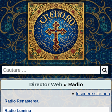
Director Web
» Radio
»
Inscriere site nou
Radio Renasterea
Radio Lumina