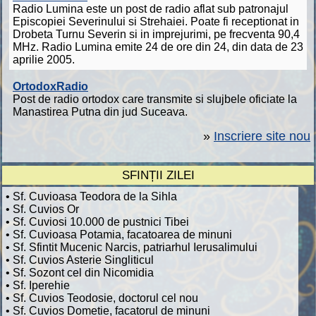
Radio Lumina este un post de radio aflat sub patronajul
Episcopiei Severinului si Strehaiei. Poate fi receptionat in
Drobeta Turnu Severin si in imprejurimi, pe frecventa 90,4
MHz. Radio Lumina emite 24 de ore din 24, din data de 23
aprilie 2005.
OrtodoxRadio
Post de radio ortodox care transmite si slujbele oficiate la
Manastirea Putna din jud Suceava.
»
Inscriere site nou
SFINȚII ZILEI
• Sf. Cuvioasa Teodora de la Sihla
• Sf. Cuvios Or
• Sf. Cuviosi 10.000 de pustnici Tibei
• Sf. Cuvioasa Potamia, facatoarea de minuni
• Sf. Sfintit Mucenic Narcis, patriarhul Ierusalimului
• Sf. Cuvios Asterie Singliticul
• Sf. Sozont cel din Nicomidia
• Sf. Iperehie
• Sf. Cuvios Teodosie, doctorul cel nou
• Sf. Cuvios Dometie, facatorul de minuni